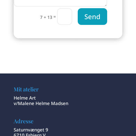
Send
=
7 + 13
Mit atelier
Helme Art
v/Malene Helme Madsen
Adresse
Saturnvænget 9
6710 Esbjerg V